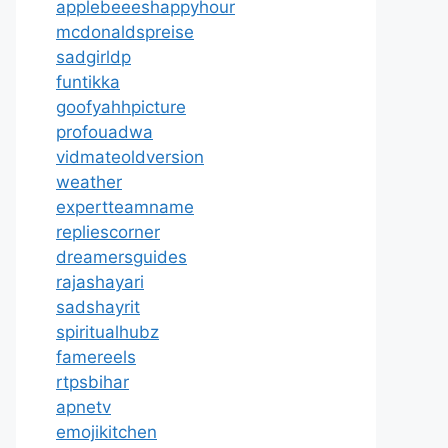
applebeeeshappyhour
mcdonaldspreise
sadgirldp
funtikka
goofyahhpicture
profouadwa
vidmateoldversion
weather
expertteamname
repliescorner
dreamersguides
rajashayari
sadshayrit
spiritualhubz
famereels
rtpsbihar
apnetv
emojikitchen