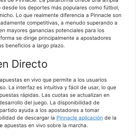
tes de Pinnacle. La plataforma ofrece una amplia
 desde los deportes más populares como fútbol,
 nicho. Lo que realmente diferencia a Pinnacle son
emadamente competitivas, a menudo superando a
 en mayores ganancias potenciales para los
aforma se dirige principalmente a apostadores
 beneficios a largo plazo.
en Directo
apuestas en vivo que permite a los usuarios
. La interfaz es intuitiva y fácil de usar, lo que
 apuestas rápidas. Las cuotas se actualizan en
desarrollo del juego. La disponibilidad de
l partido ayuda a los apostadores a tomar
bilidad de descargar la
Pinnacle aplicación
de la
 de apuestas en vivo sobre la marcha.