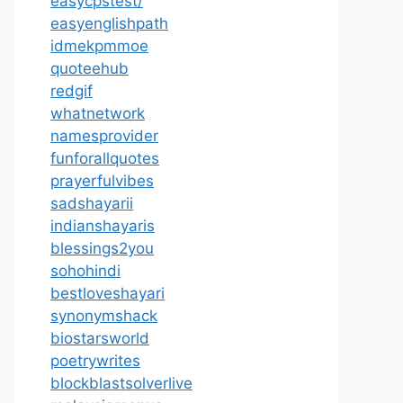
easycpstest/
easyenglishpath
idmekpmmoe
quoteehub
redgif
whatnetwork
namesprovider
funforallquotes
prayerfulvibes
sadshayarii
indianshayaris
blessings2you
sohohindi
bestloveshayari
synonymshack
biostarsworld
poetrywrites
blockblastsolverlive