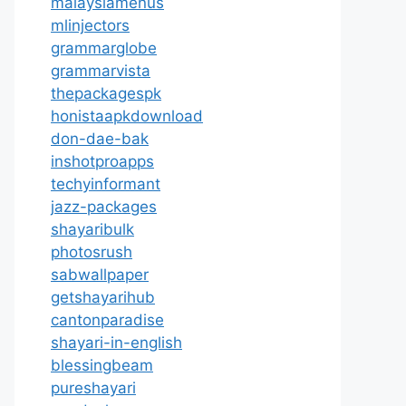
malaysiamenus
mlinjectors
grammarglobe
grammarvista
thepackagespk
honistaapkdownload
don-dae-bak
inshotproapps
techyinformant
jazz-packages
shayaribulk
photosrush
sabwallpaper
getshayarihub
cantonparadise
shayari-in-english
blessingbeam
pureshayari