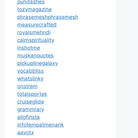
pundashes
tozymagazine
phrasemeshphrasemesh
measurecrafted
royalsmehndi
calmspirituality
inshotme
muskanquotes
pickuplinegalaxy
vocabbliss
whatslinky
onstrem
totalsportek
cruiseglide
grammrary
allofinsta
infotempatmenarik
aavotx