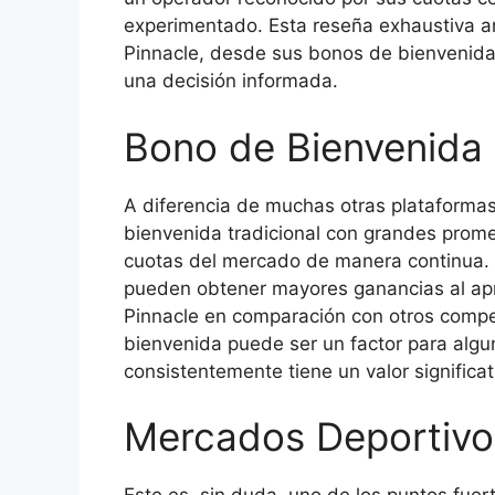
experimentado. Esta reseña exhaustiva an
Pinnacle, desde sus bonos de bienvenida 
una decisión informada.
Bono de Bienvenida 
A diferencia de muchas otras plataformas
bienvenida tradicional con grandes promes
cuotas del mercado de manera continua. Es
pueden obtener mayores ganancias al apr
Pinnacle en comparación con otros compe
bienvenida puede ser un factor para algu
consistentemente tiene un valor significat
Mercados Deportivo