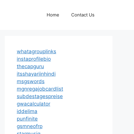
Home
Contact Us
whatagrouplinks
instaprofilebio
thecapguru
itsshayariinhindi
msgswords
mgnregajobcardlist
subdestagespreise
gwacalculator
iddelima
punfinite
gsmneofrp
starmusiq