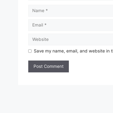
Name
Email
Website
Save my name, email, and website in t