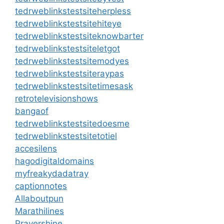
tedrweblinkstestsiteherpless
tedrweblinkstestsitehiteye
tedrweblinkstestsiteknowbarter
tedrweblinkstestsiteletgot
tedrweblinkstestsitemodyes
tedrweblinkstestsiteraypas
tedrweblinkstestsitetimesask
retrotelevisionshows
bangaof
tedrweblinkstestsitedoesme
tedrweblinkstestsitetotiel
accesilens
hagodigitaldomains
myfreakydadatray
captionnotes
Allaboutpun
Marathilines
Prayershine