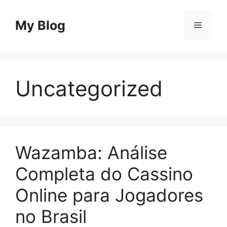
Skip
to
My Blog
Menu
content
Uncategorized
Wazamba: Análise
Completa do Cassino
Online para Jogadores
no Brasil