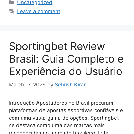
Categories
Uncategorized
Leave a comment
Sportingbet Review
Brasil: Guia Completo e
Experiência do Usuário
March 17, 2026
by
Sehrish Kiran
Introdução Apostadores no Brasil procuram
plataformas de apostas esportivas confiáveis e
com uma vasta gama de opções. Sportingbet
se destaca como uma das marcas mais
reconhecidas no mercado brasileiro. Esta