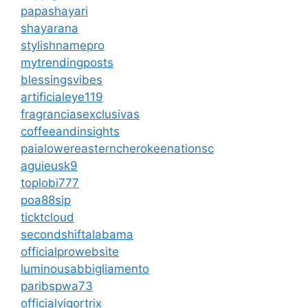
papashayari
shayarana
stylishnamepro
mytrendingposts
blessingsvibes
artificialeye119
fragranciasexclusivas
coffeeandinsights
paialowereasterncherokeenationsc
aguieusk9
toplobi777
poa88sip
ticktcloud
secondshiftalabama
officialprowebsite
luminousabbigliamento
paribspwa73
officialvigortrix