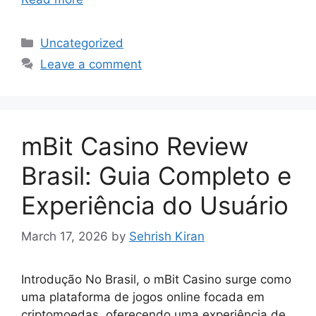
Categories
Uncategorized
Leave a comment
mBit Casino Review
Brasil: Guia Completo e
Experiência do Usuário
March 17, 2026
by
Sehrish Kiran
Introdução No Brasil, o mBit Casino surge como
uma plataforma de jogos online focada em
criptomoedas, oferecendo uma experiência de