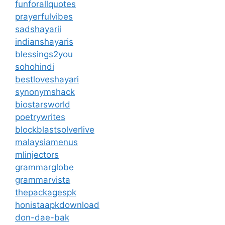
funforallquotes
prayerfulvibes
sadshayarii
indianshayaris
blessings2you
sohohindi
bestloveshayari
synonymshack
biostarsworld
poetrywrites
blockblastsolverlive
malaysiamenus
mlinjectors
grammarglobe
grammarvista
thepackagespk
honistaapkdownload
don-dae-bak