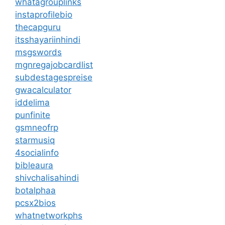
whatagrouplinks
instaprofilebio
thecapguru
itsshayariinhindi
msgswords
mgnregajobcardlist
subdestagespreise
gwacalculator
iddelima
punfinite
gsmneofrp
starmusiq
4socialinfo
bibleaura
shivchalisahindi
botalphaa
pcsx2bios
whatnetworkphs