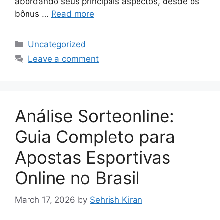
abordando seus principais aspectos, desde os
bônus …
Read more
Categories
Uncategorized
Leave a comment
Análise Sorteonline:
Guia Completo para
Apostas Esportivas
Online no Brasil
March 17, 2026
by
Sehrish Kiran