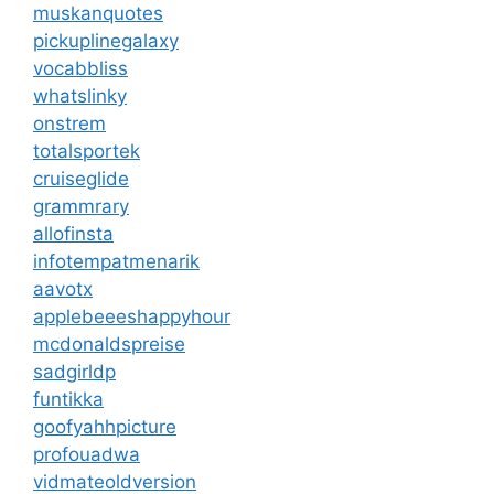
muskanquotes
pickuplinegalaxy
vocabbliss
whatslinky
onstrem
totalsportek
cruiseglide
grammrary
allofinsta
infotempatmenarik
aavotx
applebeeeshappyhour
mcdonaldspreise
sadgirldp
funtikka
goofyahhpicture
profouadwa
vidmateoldversion