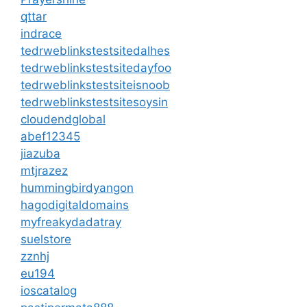
qttar
indrace
tedrweblinkstestsitedalhes
tedrweblinkstestsitedayfoo
tedrweblinkstestsiteisnoob
tedrweblinkstestsitesoysin
cloudendglobal
abef12345
jiazuba
mtjrazez
hummingbirdyangon
hagodigitaldomains
myfreakydadatray
suelstore
zznhj
eu194
ioscatalog