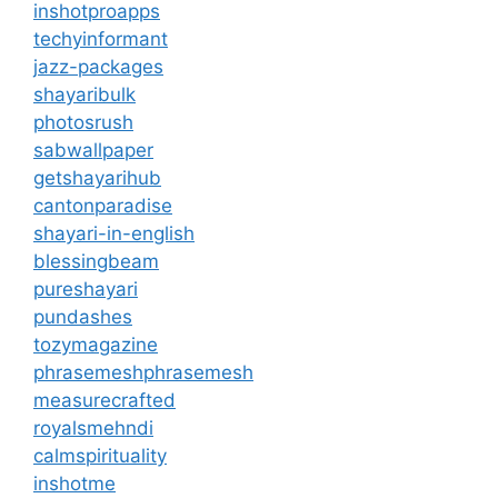
inshotproapps
techyinformant
jazz-packages
shayaribulk
photosrush
sabwallpaper
getshayarihub
cantonparadise
shayari-in-english
blessingbeam
pureshayari
pundashes
tozymagazine
phrasemeshphrasemesh
measurecrafted
royalsmehndi
calmspirituality
inshotme